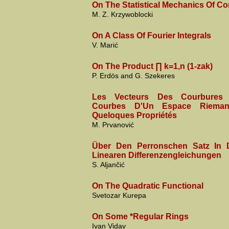
On The Statistical Mechanics Of C
M. Z. Krzywoblocki
On A Class Of Fourier Integrals
V. Marić
On The Product ∏ k=1,n (1-zak)
P. Erdös and G. Szekeres
Les Vecteurs Des Courbures 
Courbes D'Un Espace Rieman
Queloques Propriétés
M. Prvanović
Über Den Perronschen Satz In 
Linearen Differenzengleichungen
S. Aljančić
On The Quadratic Functional
Svetozar Kurepa
On Some *Regular Rings
Ivan Vidav