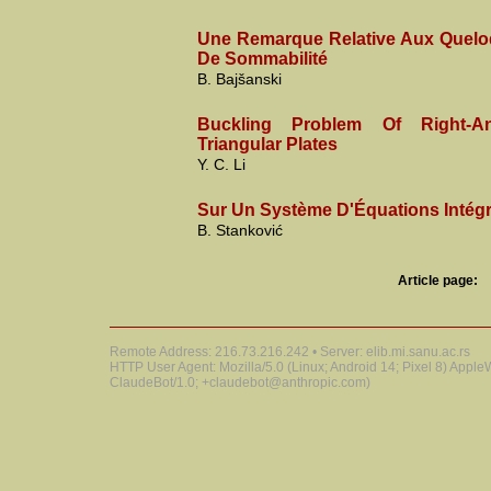
Une Remarque Relative Aux Quel
De Sommabilité
B. Bajšanski
Buckling Problem Of Right-An
Triangular Plates
Y. C. Li
Sur Un Système D'Équations Intégr
B. Stanković
Article page:
Remote Address: 216.73.216.242 • Server: elib.mi.sanu.ac.rs
HTTP User Agent: Mozilla/5.0 (Linux; Android 14; Pixel 8) Appl
ClaudeBot/1.0; +claudebot@anthropic.com)