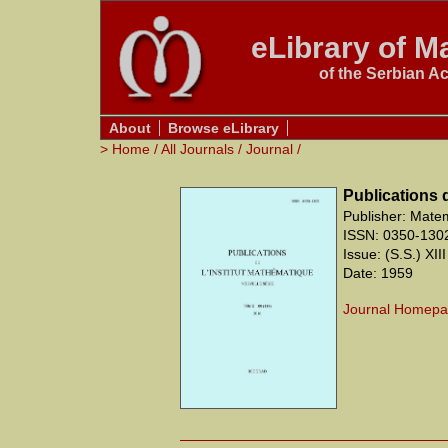
eLibrary of Ma
of the Serbian A
About
Browse eLibrary
>
Home
/
All Journals
/
Journal
/
Publications 
Publisher: Matem
ISSN: 0350-130
Issue: (S.S.) XIII
Date: 1959
Journal Homep