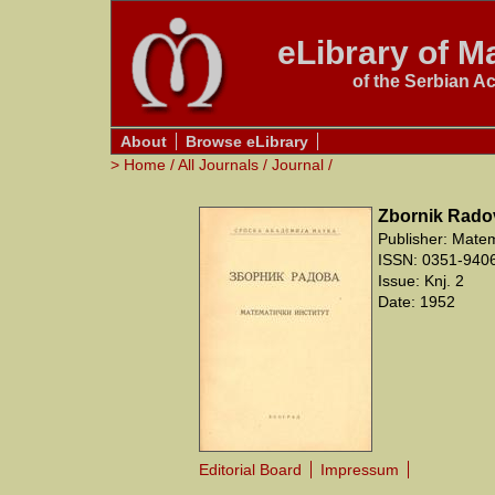
eLibrary of Ma
of the Serbian A
About
Browse eLibrary
>
Home
/
All Journals
/
Journal
/
Zbornik Rado
Publisher: Matem
ISSN: 0351-940
Issue: Knj. 2
Date: 1952
Editorial Board
Impressum