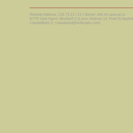
Remote Address: 216.73.217.21 • Server: elib.mi.sanu.ac.rs
HTTP User Agent: Mozilla/5.0 (Linux; Android 14; Pixel 8) Appl
ClaudeBot/1.0; +claudebot@anthropic.com)