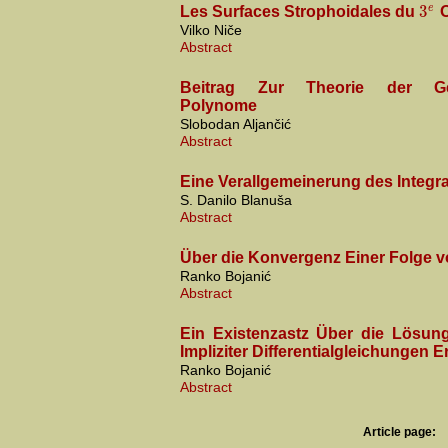
3
e
Les Surfaces Strophoidales du
O
Vilko Niče
Abstract
Beitrag Zur Theorie der Ge
Polynome
Slobodan Aljančić
Abstract
Eine Verallgemeinerung des Integr
S. Danilo Blanuša
Abstract
Über die Konvergenz Einer Folge 
Ranko Bojanić
Abstract
Ein Existenzastz Über die Lösun
Impliziter Differentialgleichungen 
Ranko Bojanić
Abstract
Article page: