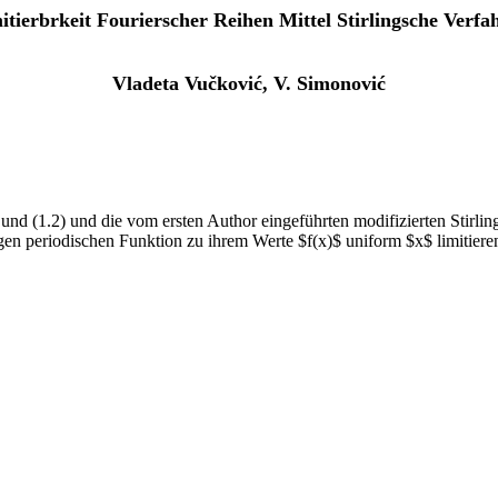
itierbrkeit Fourierscher Reihen Mittel Stirlingsche Verfa
Vladeta Vučković, V. Simonović
und (1.2) und die vom ersten Author eingeführten modifizierten Stirlin
igen periodischen Funktion zu ihrem Werte $f(x)$ uniform $x$ limitiere