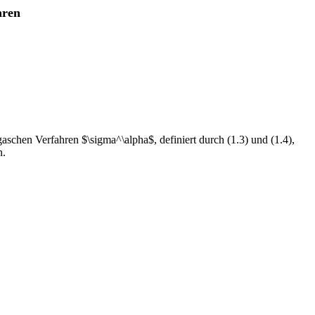
hren
gaschen Verfahren $\sigma^\alpha$, definiert durch (1.3) und (1.4),
n.