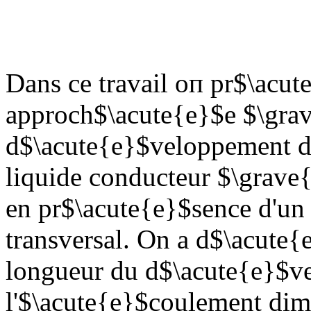
Dans се travail оп pr$\acut
approch$\acute{e}$e $\grav
d$\acute{e}$veloppement d
liquide conducteur $\grave{a
en pr$\acute{e}$sence d'u
transversal. Оn а d$\acute
longueur du d$\acute{e}$v
l'$\acute{e}$coulement dim