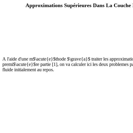
Approximations Supérieures Dans La Couche L
А l'aide d'une m$\acute{e}$thode $\grave{a}$ traiter les approximati
premi$\acute{e}$re partie [1], оn vа calculer iсi les deux problemes p
fluide initialement au repos.