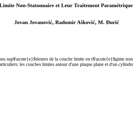
imite Non-Statonnaire et Leur Traitement Paramétrique
Jovan Jovanović, Radomir Ašković, M. Đurić
ons sup$\acute{e}$rieures de lа couche limite en r$\acute{e}$gime non
articuliers: les couches limites autour d'une plaque plane et d'un cyli