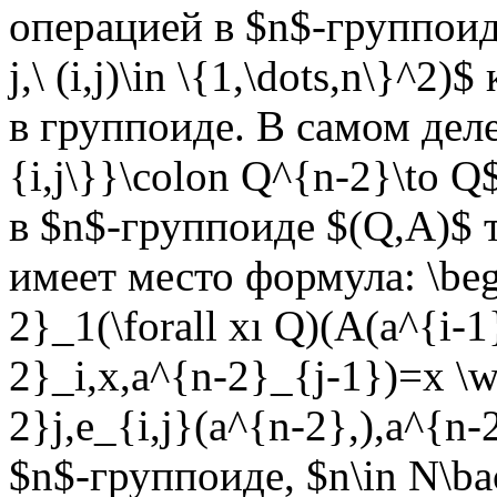
операцией в $n$-группоиде 
j,\ (i,j)\in \{1,\dots,n\}^
в группоиде. В самом дел
{i,j\}}\colon Q^{n-2}\to Q
в $n$-группоиде $(Q,A)$ т
имеет место формула: \beg
2}_1(\forall xı Q)(A(a^{i-1
2}_i,x,a^{n-2}_{j-1})=x \w
2}j,e_{i,j}(a^{n-2},),a^{n-
$n$-группоиде, $n\in N\ba