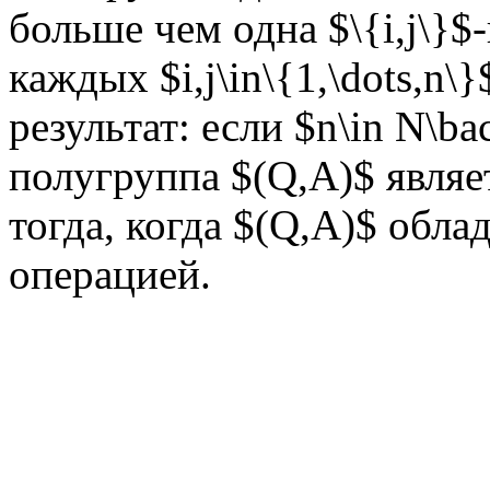
больше чем одна $\{i,j\}$
каждых $i,j\in\{1,\dots,n\}
результат: если $n\in N\ba
полугруппа $(Q,A)$ являе
тогда, когда $(Q,A)$ обла
операцией.