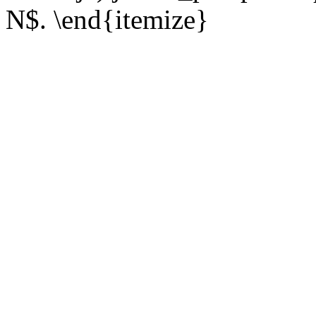
N$. \end{itemize}