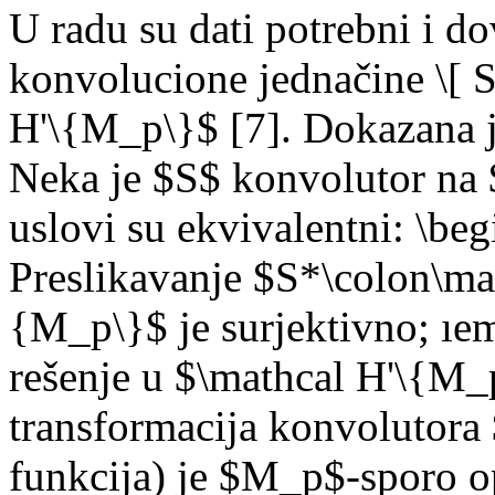
U radu su dati potrebni i do
konvolucione jednačine \[ 
H'\{M_p\}$ [7]. Dokazana j
Neka je $S$ konvolutor na 
uslovi su ekvivalentni: \be
Preslikavanje $S*\colon\ma
{M_p\}$ je surjektivno; ıe
rešenje u $\mathcal H'\{M_p
transformacija konvolutora $
funkcija) je $M_p$-sporo o