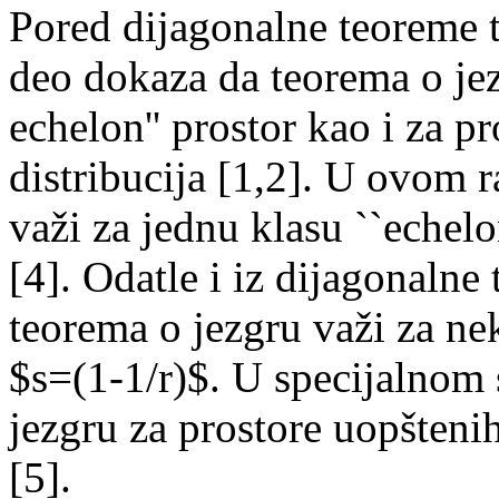
Pored dijagonalne teoreme ta
deo dokaza da teorema o jez
echelon'' prostor kao i za p
distribucija [1,2]. U ovom
važi za jednu klasu ``echelo
[4]. Odatle i iz dijagonalne
teorema o jezgru važi za nek
$s=(1-1/r)$. U specijalnom
jezgru za prostore uopšteni
[5].