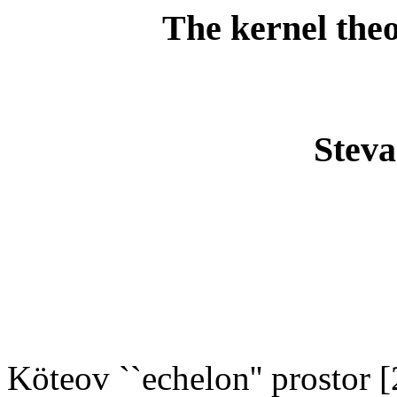
The kernel the
Steva
Köteov ``echelon'' prostor 