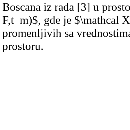
Boscana iz rada [3] u prost
F,t_m)$, gde je $\mathcal X
promenljivih sa vrednosti
prostoru.